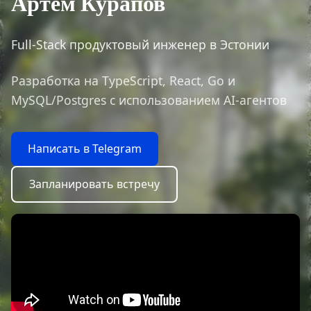
Артём Курапов
Full-Stack продуктовый инженер в Эстонии
Разработка на TypeScript, React, Go и
MySQL/Postgres с использованием AI-агентов
Написать в Telegram
Запланировать встречу