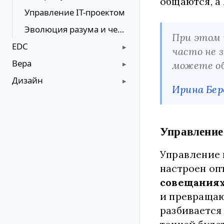
общаются, а
Управление IT-проектом
Эволюция разума и человечества
При этом 
EDC
часто не з
Вера
можете о
Дизайн
Ирина Бер
Управление
Управление 
настроен оп
совещания
и превращаю
разбивается