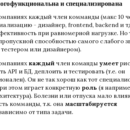
огофункциональна и специализирована
омпаниях каждый член комманды (макс 10 ч
ализацию - дизайнер, frontend, backend и тд
ективность при равномерной нагрузке. Но 
пропускной способностью самого слабого з
тестером или дизайнером).
компаниях
каждый
член команды
умеет
рис
ь API и БД, деплоить и тестировать (т.е. он
онален). Он не так хорош как тот специалис
при этом играет конкретную
роль
(я наприме
рхитектура). Болезни или отпуска мало влия
ть комманды, т.к. она
масштабируется
зависимо от типа задачи.