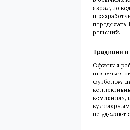
аврал, то к
и разработчи
переделать.
решений.
Традиции и
Офисная раб
отвлечься н
футболом, mo
коллективным
компаниях, 
кулинарными
не уделяют 