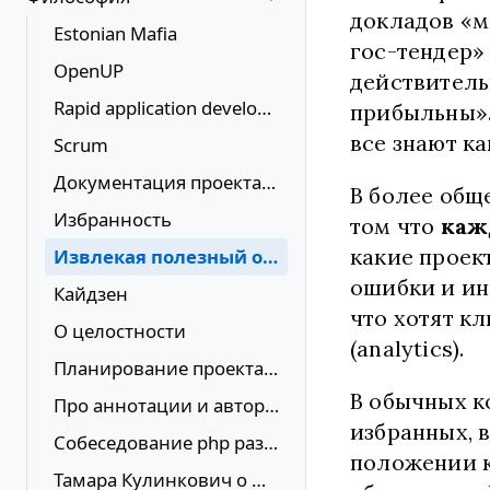
докладов «м
Estonian Mafia
гос-тендер»
OpenUP
действитель
Rapid application development
прибыльны».
все знают ка
Scrum
Документация проекта и кода
В более общ
Избранность
том что
каж
какие проек
Извлекая полезный опыт IT-компаний
ошибки и ин
Кайдзен
что хотят кл
О целостности
(analytics).
Планирование проекта в MS Project
В обычных к
Про аннотации и авторство кода
избранных, 
Собеседование php разработчика - темы для обсуждения
положении к
Тамара Кулинкович о мотивации в IT проектах