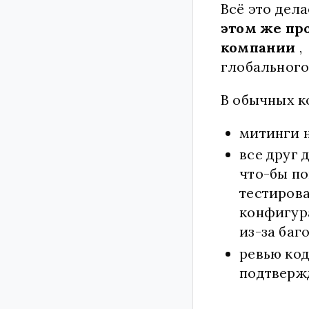
Всё это дел
этом же пр
компании
глобального
В обычных 
митинги н
все друг 
что-бы по
тестирова
конфигур
из-за баг
ревью код
подтвержд