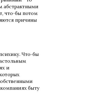
ом абстрактными
т, что-бы потом
ряются причины
психику. Что-бы
настольным
ях и
екоторых
 собственными
 компаниях быту