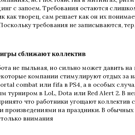
одинг с запоем. Требования остаются слишк
к как творец, сам решает как он их понимае
 Поскольку требования не записываются, те
 игры сближают коллектив
ота не пыльная, но сильно может давить на 
екоторые компании стимулируют отдых за 
rtal combat или fifa в PS4, а в особых случа
 турниром в LoL, Dota или Red Alert 2. В н
принято что работники угощают коллектив
 произведениями на праздники. В обычных
столько внимания