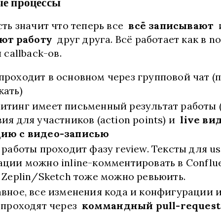
е процессы
ть значит что теперь все
всё записывают
ют работу
друг друга. Всё работает как в no
 callback-ов.
роходит в основном через групповой чат (
кать)
тинг имеет письменный результат работы (m
ия для участников (action points) и
live ви
ию с видео-записью
 работы проходит фазу review. Тексты для us
ции можно inline-комментировать в Conflue
 Zeplin/Sketch тоже можно ревьюить.
авное, все изменения кода и конфигурации
 проходят через
коммандный pull-request