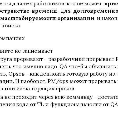
ается для тех работников, кто не может
прис
остранстве-времени
, для
долговременно
,
масштабируемости организации
и након
 поиска.
компаниях
икто не записывает
друга прерывают - разработчики прерывает
нять что именно надо, QA что-бы объяснить 
ть, Opsов - как деплоить готовую работу из
ации. И наоборот, PM/ops может прерывать
ов или из-за горящих сроков
а не проходит через всю комманду - достат
ения кода от TL и функциональности от QA