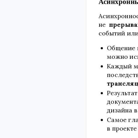
Асинхронны
Асинхроннос
не
прерыва
событий или
Общение п
можно ис
Каждый ми
последств
трансляц
Результат
документа
дизайна в
Самое гл
в проекте