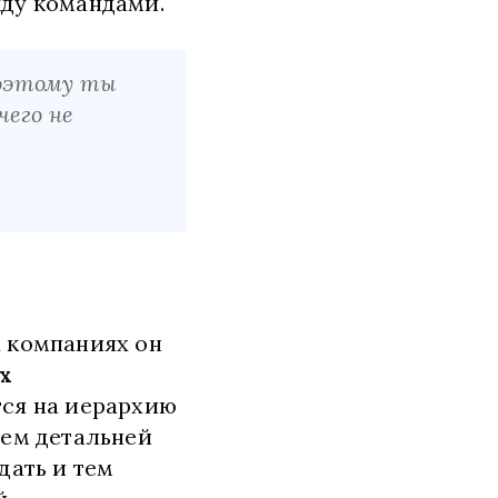
жду командами.
поэтому ты
чего не
 компаниях он
х
тся на иерархию
Чем детальней
дать и тем