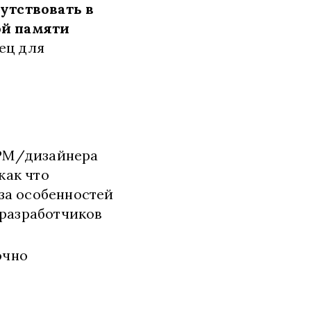
утствовать в
й памяти
ец для
 PM/дизайнера
как что
-за особенностей
 разработчиков
очно