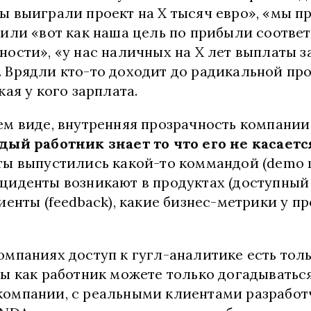
ы выиграли проект на X тысяч евро», «мы п
 или «вот как наша цель по прибыли соотве
ности», «у нас наличных на X лет выплаты з
 Врядли кто-то доходит до радикальной пр
кая у кого зарплата.
ем виде, внутренняя прозрачность компании
дый работник знает то что его не касает
ты выпустились какой-то коммандой (demo m
циденты возникают в продуктах (доступный в
иенты (feedback), какие бизнес-метрики у п
омпаниях доступ к гугл-аналитике есть толь
вы как работник можете только догадыватьс
омпании, с реальными клиентами разработ