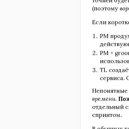
точней буде
(поэтому
во
Если коротко
PM проду
действую
PM + gro
использо
TL созда
сервиса. 
Непонятные 
времени
.
По
отдельный с
спринтом.
В обычных к