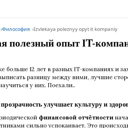
Философия
Izvlekaya poleznyy opyt it kompaniy
ая полезный опыт IT-компа
е больше 12 лет в разных IT-компаниях и за
выписать разницу между ними, лучшие стор
аучиться у них. Поехали..
 прозрачность улучшает культуру и здоро
ериодической
финансовой отчётности
нача
тниками сильно успокаивает. Это происход