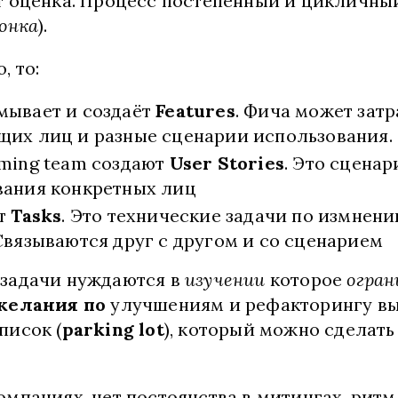
т оценка. Процесс постепенный и цикличны
ронка
).
, то:
мывает и создаёт
Features
. Фича может зат
щих лиц и разные сценарии использования.
oming team создают
User Stories
. Это сценар
вания конкретных лиц
ёт
Tasks
. Это технические задачи по измнен
Связываются друг с другом и со сценарием
задачи нуждаются в
изучении
которое
огран
желания по
улучшениям и рефакторингу в
писок (
parking lot
), который можно сделат
омпаниях, нет постоянства в митингах, ритм