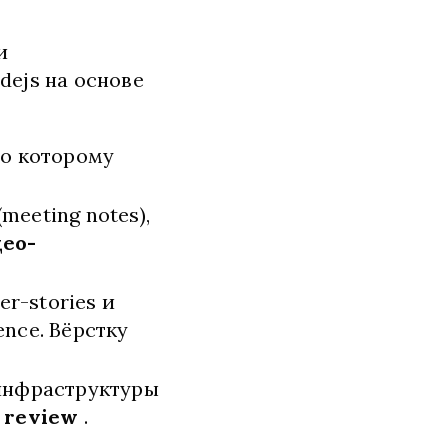
и
dejs на основе
по которому
eeting notes),
део-
er-stories и
nce. Вёрстку
 инфраструктуры
 review
.