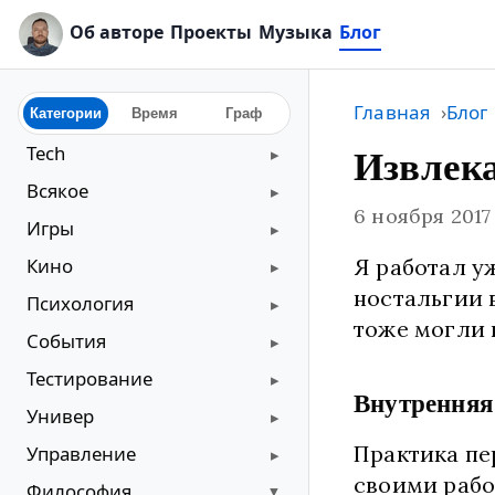
Об авторе
Проекты
Музыка
Блог
Главная
Блог
Категории
Время
Граф
Tech
Извлек
Всякое
6 ноября 2017
Игры
Кино
Я работал уж
ностальгии 
Психология
тоже могли н
События
Тестирование
Внутренняя
Универ
Практика п
Управление
своими рабо
Философия