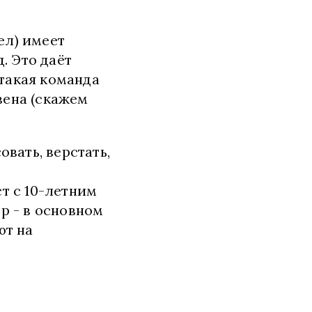
ел) имеет
. Это даёт
такая команда
вена (скажем
овать, верстать,
т с 10-летним
р - в основном
ют на