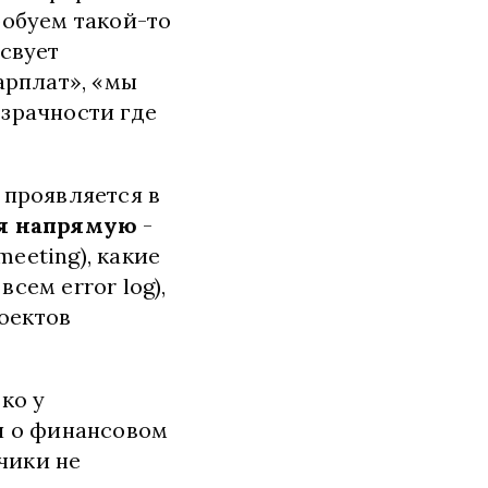
робуем такой-то
тсвует
арплат», «мы
озрачности где
 проявляется в
ся напрямую
-
eeting), какие
сем error log),
роектов
ко у
я о финансовом
чики не