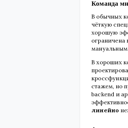
Команда мн
В обычных к
чёткую специ
хорошую эфф
ограничена 
мануальным 
В хороших 
проектироват
кроссфункци
стажем, но 
backend и а
эффективнос
линейно
не