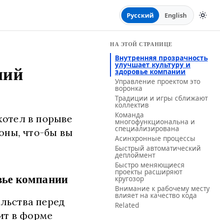
Русский
English
НА ЭТОЙ СТРАНИЦЕ
Внутренняя прозрачность
улучшает культуру и
здоровье компании
ний
Управление проектом это
воронка
Традиции и игры сближают
коллектив
Команда
хотел в порыве
многофункциональна и
специализирована
оны, что-бы вы
Асинхронные процессы
Быстрый автоматический
деплоймент
Быстро меняющиеся
проекты расширяют
кругозор
вье компании
Внимание к рабочему месту
влияет на качество кода
льства перед
Related
ит в форме