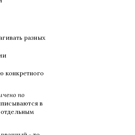
й
рагивать разных
ии
ию конкретного
ичено по
ыписываются в
ь отдельным
 рванный - то