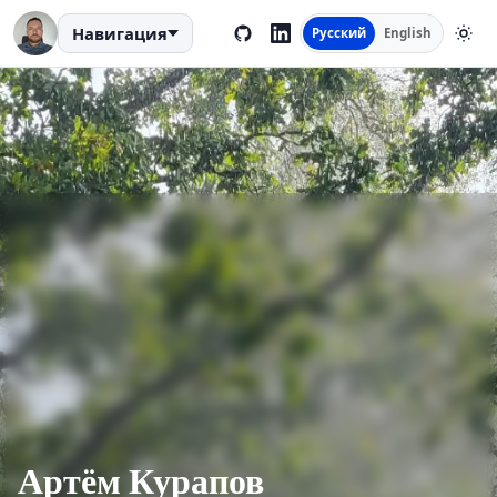
Навигация
Русский
English
Артём Курапов