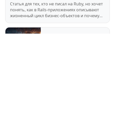
Статья для тех, кто не писал на Ruby, но хочет
понять, как в Rails-приложениях описывают
жизненный цикл бизнес-объектов и почему
это почти всегда конечный автомат. Примеры
упрощены до сути.
9 апреля 2026
Диалог: Вселенная, Бог и
Информация
25 марта 2026
Теория побега: Что на
самом деле сломает
корпоративный
степенной закон?